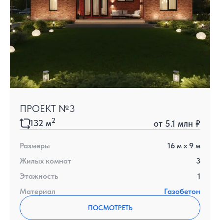
ПРОЕКТ №3
2
132
м
от
5.1 млн ₽
Размеры
16
м x
9
м
Жилых комнат
3
Этажность
1
Материал
Газобетон
ПОСМОТРЕТЬ