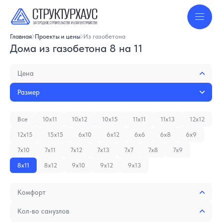
Главная
Проекты и цены
Из газобетона
Дома из газобетона 8 на 11
Цена
Размер
Все
10x11
10x12
10x15
11x11
11x13
12x12
12x15
15x15
6x10
6x12
6x6
6x8
6x9
7x10
7x11
7x12
7x13
7x7
7x8
7x9
8x11
8x12
9x10
9x12
9x13
Комфорт
Кол-во санузлов