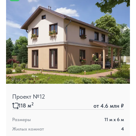
Проект №12
2
118
м
от
4.6 млн ₽
Размеры
11
м x
6
м
Жилых комнат
4