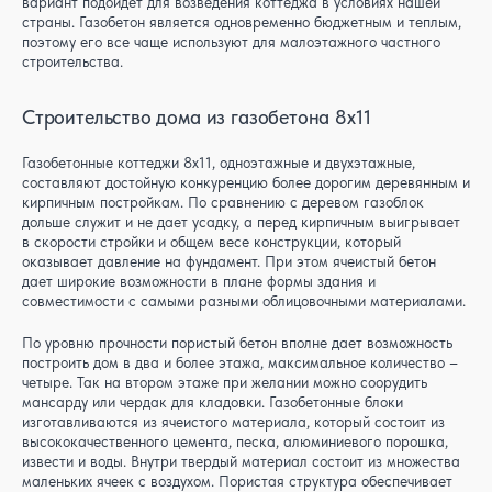
вариант подойдет для возведения коттеджа в условиях нашей
страны. Газобетон является одновременно бюджетным и теплым,
поэтому его все чаще используют для малоэтажного частного
строительства.
Строительство дома из газобетона 8x11
Газобетонные коттеджи 8x11, одноэтажные и двухэтажные,
составляют достойную конкуренцию более дорогим деревянным и
кирпичным постройкам. По сравнению с деревом газоблок
дольше служит и не дает усадку, а перед кирпичным выигрывает
в скорости стройки и общем весе конструкции, который
оказывает давление на фундамент. При этом ячеистый бетон
дает широкие возможности в плане формы здания и
совместимости с самыми разными облицовочными материалами.
По уровню прочности пористый бетон вполне дает возможность
построить дом в два и более этажа, максимальное количество –
четыре. Так на втором этаже при желании можно соорудить
мансарду или чердак для кладовки. Газобетонные блоки
изготавливаются из ячеистого материала, который состоит из
высококачественного цемента, песка, алюминиевого порошка,
извести и воды. Внутри твердый материал состоит из множества
маленьких ячеек с воздухом. Пористая структура обеспечивает