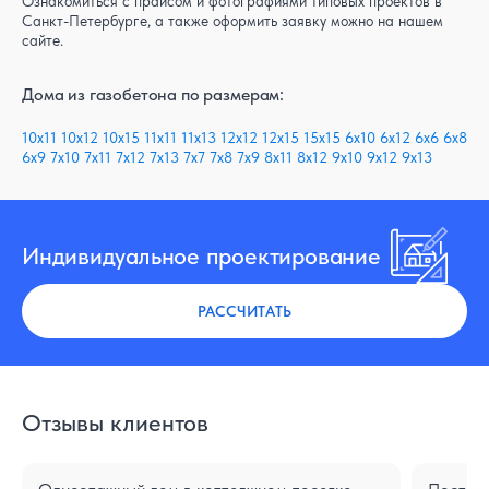
Ознакомиться с прайсом и фотографиями типовых проектов в
Санкт-Петербурге, а также оформить заявку можно на нашем
сайте.
Дома из газобетона по размерам:
10x11
10x12
10x15
11x11
11x13
12x12
12x15
15x15
6x10
6x12
6x6
6x8
6x9
7x10
7x11
7x12
7x13
7x7
7x8
7x9
8x11
8x12
9x10
9x12
9x13
Индивидуальное проектирование
РАССЧИТАТЬ
Отзывы клиентов