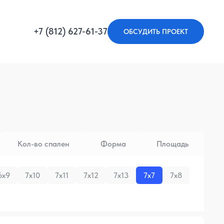
+7 (812) 627-61-37
ОБСУДИТЬ ПРОЕКТ
Кол-во спален
Форма
Площадь
6x9
7x10
7x11
7x12
7x13
7x7
7x8