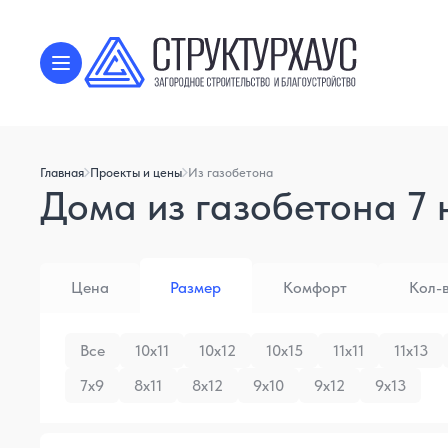
Главная
Проекты и цены
Из газобетона
Дома из газобетона 7 
Цена
Размер
Комфорт
Кол-
Все
10x11
10x12
10x15
11x11
11x13
7x9
8x11
8x12
9x10
9x12
9x13