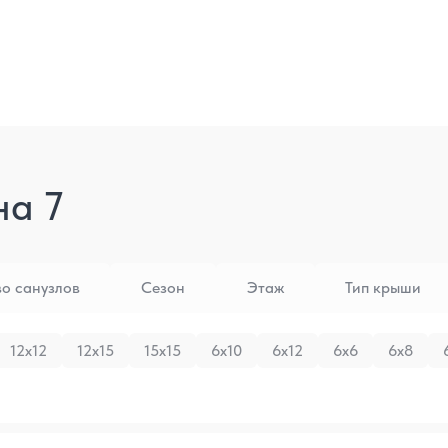
на 7
во санузлов
Сезон
Этаж
Тип крыши
12x12
12x15
15x15
6x10
6x12
6x6
6x8