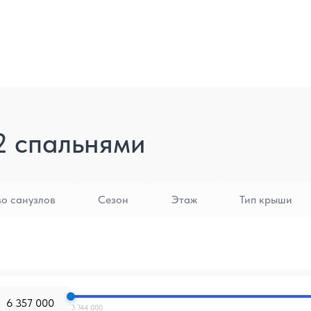
2 спальнями
во санузлов
Сезон
Этаж
Тип крыши
3 744 000