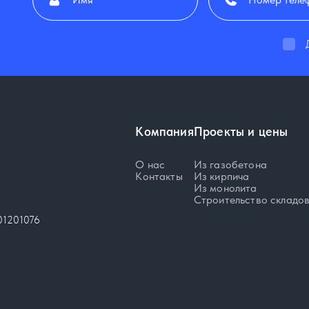
Компания
Проекты и цены
О нас
Из газобетона
Контакты
Из кирпича
Из монолита
Строительство складо
01201076