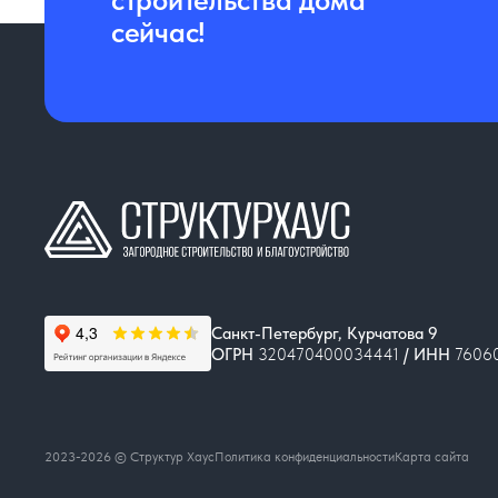
сейчас!
Санкт-Петербург
,
Курчатова 9
ОГРН
320470400034441
/ ИНН
7606
2023-
2026
© Структур Хаус
Политика конфиденциальности
Карта сайта