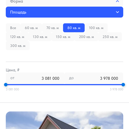
Форма
Площадь
Все
60 кв. м
70 кв. м
80 кв. м
100 кв. м
120 кв. м
130 кв. м
150 кв. м
200 кв. м
250 кв. м
300 кв. м
Цена, ₽
от
до
3 081 000
3 978 000