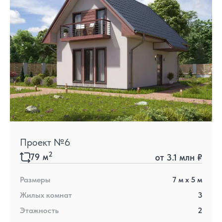
Проект №6
2
79
м
от
3.1 млн ₽
Размеры
7
м x
5
м
Жилых комнат
3
Этажность
2