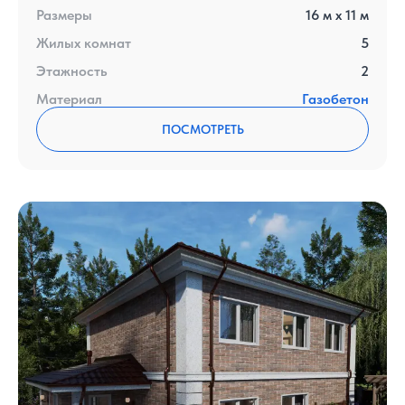
Размеры
16
м x
11
м
Жилых комнат
5
Этажность
2
Материал
Газобетон
ПОСМОТРЕТЬ