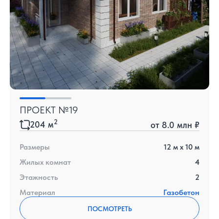
ПРОЕКТ №19
2
204
м
от
8.0 млн ₽
Размеры
12
м x
10
м
Жилых комнат
4
Этажность
2
Материал
Газобетон
ПОСМОТРЕТЬ