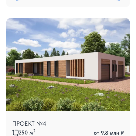
ПРОЕКТ №4
2
250
м
от
9.8 млн ₽