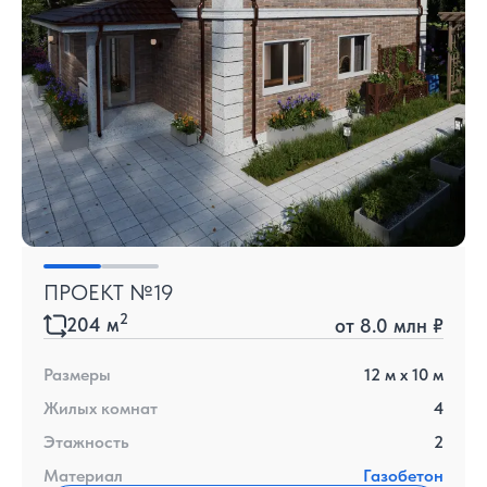
ПРОЕКТ №19
2
204
м
от
8.0 млн ₽
Размеры
12
м x
10
м
Жилых комнат
4
Этажность
2
Материал
Газобетон