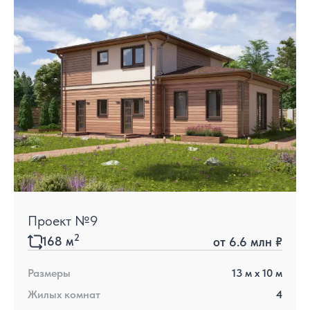
Проект №9
2
168
м
от
6.6 млн ₽
Размеры
13
м x
10
м
Жилых комнат
4