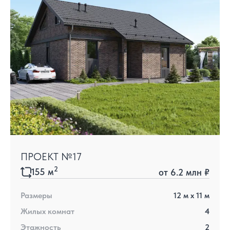
ПРОЕКТ №17
2
155
м
от
6.2 млн ₽
Размеры
12
м x
11
м
Жилых комнат
4
Этажность
2