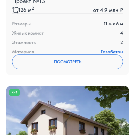
Проект №13
2
126
м
от
4.9 млн ₽
Размеры
11
м x
6
м
Жилых комнат
4
Этажность
2
Материал
Газобетон
ПОСМОТРЕТЬ
ХИТ