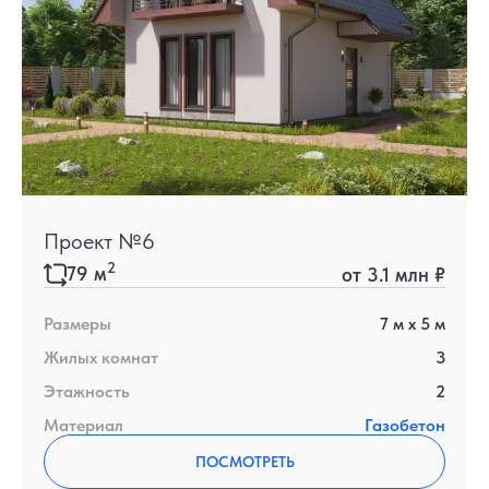
Проект №6
2
79
м
от
3.1 млн ₽
Размеры
7
м x
5
м
Жилых комнат
3
Этажность
2
Материал
Газобетон
ПОСМОТРЕТЬ