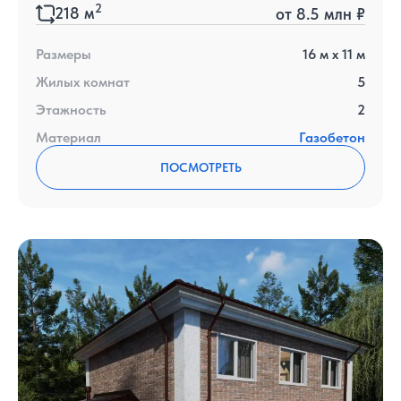
2
218
м
от
8.5 млн ₽
Размеры
16
м x
11
м
Жилых комнат
5
Этажность
2
Материал
Газобетон
ПОСМОТРЕТЬ