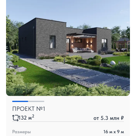
ПРОЕКТ №1
2
132
м
от
5.3 млн ₽
Размеры
16
м x
9
м