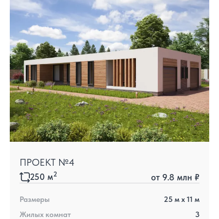
ПРОЕКТ №4
2
250
м
от
9.8 млн ₽
Размеры
25
м x
11
м
Жилых комнат
3