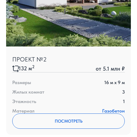
ПРОЕКТ №2
2
132
м
от
5.1 млн ₽
Размеры
16
м x
9
м
Жилых комнат
3
Этажность
1
Материал
Газобетон
ПОСМОТРЕТЬ