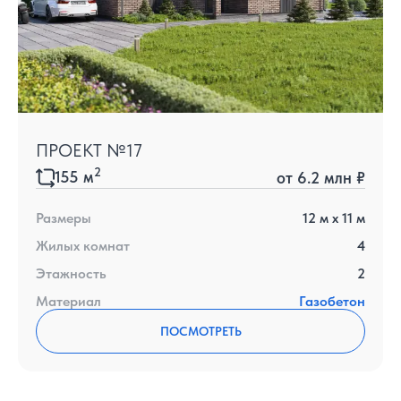
ПРОЕКТ №17
2
155
м
от
6.2 млн ₽
Размеры
12
м x
11
м
Жилых комнат
4
Этажность
2
Материал
Газобетон
ПОСМОТРЕТЬ