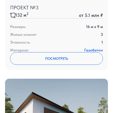
ПРОЕКТ №3
2
132
м
от
5.1 млн ₽
Размеры
16
м x
9
м
Жилых комнат
3
Этажность
1
Материал
Газобетон
ПОСМОТРЕТЬ