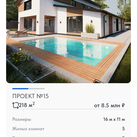
ПРОЕКТ №15
2
218
м
от
8.5 млн ₽
Размеры
16
м x
11
м
Жилых комнат
5