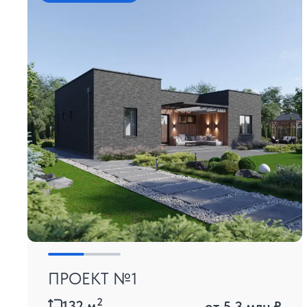
ПРОЕКТ №1
2
132
м
от
5.3 млн ₽