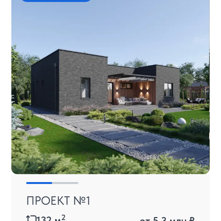
ПРОЕКТ №1
2
132
м
от
5.3 млн ₽