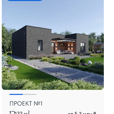
ПРОЕКТ №1
2
132
м
от
5.3 млн ₽