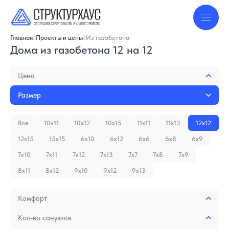
Главная
Проекты и цены
Из газобетона
Дома из газобетона 12 на 12
Цена
Размер
Все
10x11
10x12
10x15
11x11
11x13
12x12
12x15
15x15
6x10
6x12
6x6
6x8
6x9
7x10
7x11
7x12
7x13
7x7
7x8
7x9
8x11
8x12
9x10
9x12
9x13
Комфорт
Кол-во санузлов