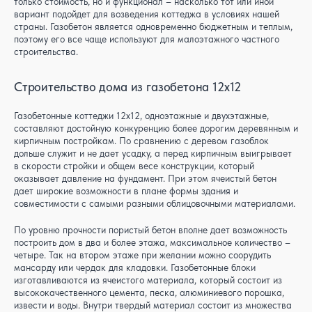
только стоимость, но и функционал – насколько тот или иной
вариант подойдет для возведения коттеджа в условиях нашей
страны. Газобетон является одновременно бюджетным и теплым,
поэтому его все чаще используют для малоэтажного частного
строительства.
Строительство дома из газобетона 12x12
Газобетонные коттеджи 12x12, одноэтажные и двухэтажные,
составляют достойную конкуренцию более дорогим деревянным и
кирпичным постройкам. По сравнению с деревом газоблок
дольше служит и не дает усадку, а перед кирпичным выигрывает
в скорости стройки и общем весе конструкции, который
оказывает давление на фундамент. При этом ячеистый бетон
дает широкие возможности в плане формы здания и
совместимости с самыми разными облицовочными материалами.
По уровню прочности пористый бетон вполне дает возможность
построить дом в два и более этажа, максимальное количество –
четыре. Так на втором этаже при желании можно соорудить
мансарду или чердак для кладовки. Газобетонные блоки
изготавливаются из ячеистого материала, который состоит из
высококачественного цемента, песка, алюминиевого порошка,
извести и воды. Внутри твердый материал состоит из множества