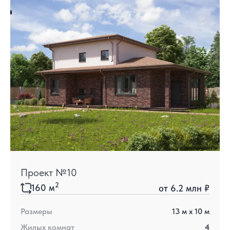
Проект №10
2
160
м
от
6.2 млн ₽
Размеры
13
м x
10
м
Жилых комнат
4