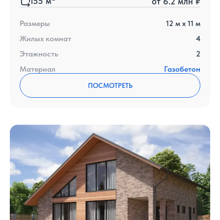
155
м
от
6.2 млн ₽
Размеры
12
м x
11
м
Жилых комнат
4
Этажность
2
Материал
Газобетон
ПОСМОТРЕТЬ