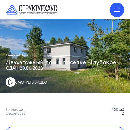
Главная
Построенные дома
Двухэтажный дом в поселке «Глубокое»
СДАН 20.06.2023
СМОТРЕТЬ ВИДЕО
Площадь
160
м2
Этажность
2