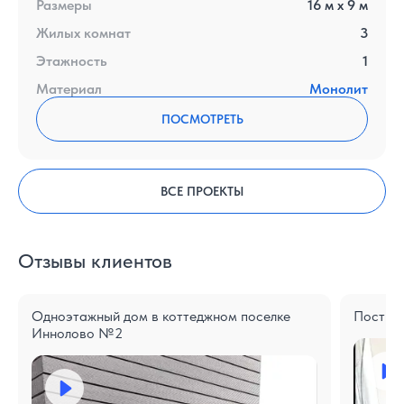
Размеры
16
м x
9
м
Жилых комнат
3
Этажность
1
Материал
Монолит
ПОСМОТРЕТЬ
ВСЕ ПРОЕКТЫ
Отзывы клиентов
Одноэтажный дом в коттеджном поселке
Построе
Иннолово №2